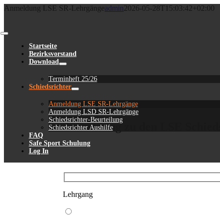
Zum
Anmeldung LSE SR-Lehrgänge
admin
2026-05-28T15:03:42+02:00
Inhalt
springen
Toggle
Navigation
Startseite
Bezirksvorstand
Download
Terminheft 25/26
Schiedsrichter
Anmeldung LSE SR-Lehrgänge
Anmeldung LSD SR-Lehrgänge
Schiedsrichter-Beurteilung
Anmeldung zu den LSE Schied
Schiedsrichter Aushilfe
FAQ
Safe Sport Schulung
Log In
Lehrgang