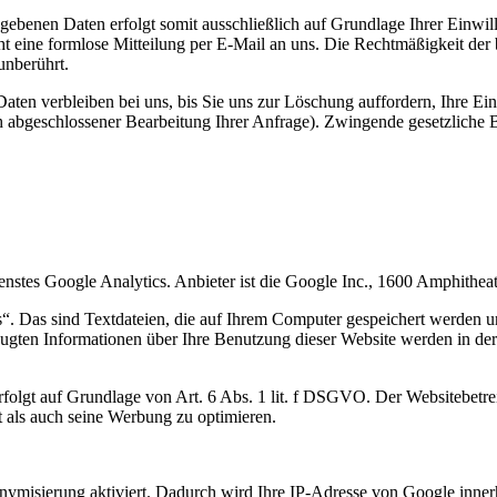
gebenen Daten erfolgt somit ausschließlich auf Grundlage Ihrer Einwil
cht eine formlose Mitteilung per E-Mail an uns. Die Rechtmäßigkeit der
unberührt.
ten verbleiben bei uns, bis Sie uns zur Löschung auffordern, Ihre Ei
ch abgeschlossener Bearbeitung Ihrer Anfrage). Zwingende gesetzlich
enstes Google Analytics. Anbieter ist die Google Inc., 1600 Amphit
. Das sind Textdateien, die auf Ihrem Computer gespeichert werden u
eugten Informationen über Ihre Benutzung dieser Website werden in d
lgt auf Grundlage von Art. 6 Abs. 1 lit. f DSGVO. Der Websitebetreibe
 als auch seine Werbung zu optimieren.
nymisierung aktiviert. Dadurch wird Ihre IP-Adresse von Google inner