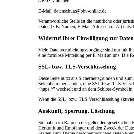
80993 München
E-Mail: datenschutz@bbv-online.de
Verantwortliche Stelle ist die natürliche oder jur
Daten (z.B. Namen, E-Mail-Adressen o. Ä.) entsch
Widerruf Ihrer Einwilligung zur Date
Viele Datenverarbeitungsvorgänge sind nur mit Ihre
eine formlose Mitteilung per E-Mail an uns. Die R
SSL- bzw. TLS-Verschlüsselung
Diese Seite nutzt aus Sicherheitsgründen und zum 
Seitenbetreiber senden, eine SSL-bzw. TLS-Verschl
“https://” wechselt und an dem Schloss-Symbol in 
Wenn die SSL- bzw. TLS-Verschlüsselung aktiviert 
Auskunft, Sperrung, Löschung
Sie haben im Rahmen der geltenden gesetzlichen B
Herkunft und Empfänger und den Zweck der Datenv
Fragen zum Thema personenbezogene Daten können