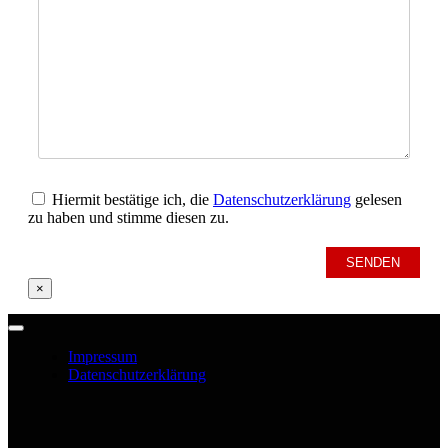
Hiermit bestätige ich, die
Datenschutzerklärung
gelesen
zu haben und stimme diesen zu.
Bitte
lasse
dieses
×
Feld
leer.
Toggle
Navigation
Impressum
Datenschutzerklärung