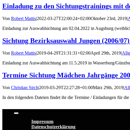
Einladung zu den Sichtungstrainings mit d
Von
Robert Mattis
|
2022-03-27T22:00:24+02:00
Oktober 23rd, 2019
|
A
Einladung zur Auswahlsichtung am 02.04.2022 in Augsburg (weiblich)
Sichtung Bezirksauswahl Jungen (2006/07
Von
Robert Mattis
|
2019-04-29T21:31:31+02:00
April 29th, 2019
|
All
Einladung zur Auswahlsichtung am 11.5.2019 in Wasserburg/Günzburg
Termine Sichtung Mädchen Jahrgänge 200
Von
Christian Sirch
|
2019-03-29T22:27:28+01:00
März 29th, 2019
|
Al
In den folgenden Dateien findet ihr die Termine / Einladungen für die
Toggle
Navigation
Impressum
Datenschutzerklärung