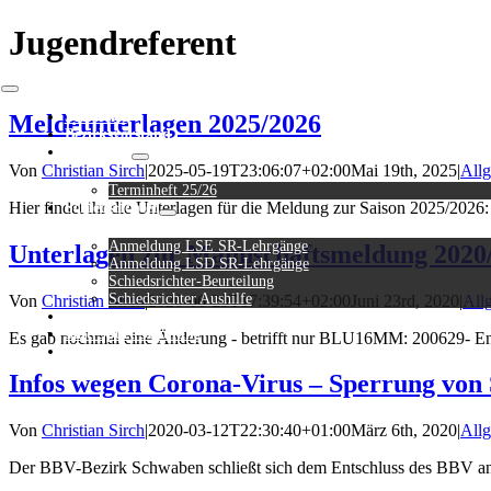
Zum
Jugendreferent
Inhalt
springen
Toggle
Navigation
Startseite
Meldeunterlagen 2025/2026
Bezirksvorstand
Download
Von
Christian Sirch
|
2025-05-19T23:06:07+02:00
Mai 19th, 2025
|
All
Terminheft 25/26
Hier findet ihr die Unterlagen für die Meldung zur Saison 2025/2026:
Schiedsrichter
Anmeldung LSE SR-Lehrgänge
Unterlagen zur Mannschaftsmeldung 2020
Anmeldung LSD SR-Lehrgänge
Schiedsrichter-Beurteilung
Schiedsrichter Aushilfe
Von
Christian Sirch
|
2020-06-29T17:39:54+02:00
Juni 23rd, 2020
|
All
FAQ
Safe Sport Schulung
Es gab nochmal eine Änderung - betrifft nur BLU16MM: 200629- Endg
Log In
Infos wegen Corona-Virus – Sperrung von Sp
Von
Christian Sirch
|
2020-03-12T22:30:40+01:00
März 6th, 2020
|
All
Der BBV-Bezirk Schwaben schließt sich dem Entschluss des BBV an un