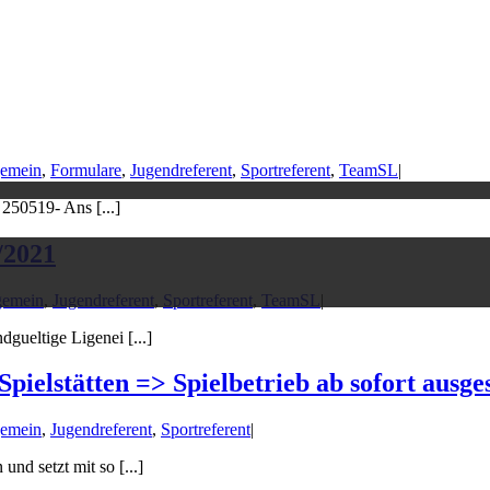
gemein
,
Formulare
,
Jugendreferent
,
Sportreferent
,
TeamSL
|
 250519- Ans [...]
/2021
gemein
,
Jugendreferent
,
Sportreferent
,
TeamSL
|
ueltige Ligenei [...]
ielstätten => Spielbetrieb ab sofort ausges
gemein
,
Jugendreferent
,
Sportreferent
|
d setzt mit so [...]