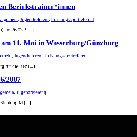
en Bezirkstrainer*innen
llgemein
,
Jugendreferent
,
Leistungssportreferent
|
 am 26.03.2 [...]
) am 11. Mai in Wasserburg/Günzburg
gemein
,
Jugendreferent
,
Leistungssportreferent
|
 für die Bez [...]
6/2007
lgemein
,
Jugendreferent
|
 Sichtung M [...]