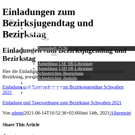
Zum
Einladungen zum
Inhalt
springen
Bezirksjugendtag und
Toggle
Navigation
Startseite
Bezirkstag
Bezirksvorstand
Download
Terminheft 25/26
Einladungen zum Bezirksjugendtag und
Schiedsrichter
Bezirkstag
Anmeldung LSE SR-Lehrgänge
Anmeldung LSD SR-Lehrgänge
Hier die Einladungen zum schwäbischen Bezirksjugendtag und
Schiedsrichter-Beurteilung
Bezirkstag, jeweils am 18. Juli in Mindelheim:
Schiedsrichter Aushilfe
FAQ
Einladung und Tagesordnung zum Bezirksjugendtag Schwaben
Safe Sport Schulung
2021
Log In
Einladung und Tagesordnung zum Bezirkstag Schwaben 2021
Von
admin
|
2021-06-14T10:52:36+02:00
Juni 14th, 2021
|
Allgemein
|
Share This Article