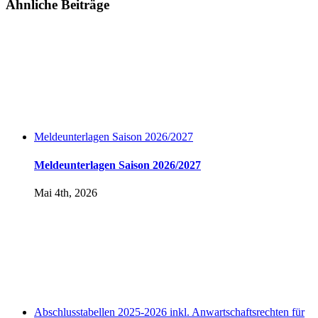
Facebook
Twitter
LinkedIn
WhatsApp
Tumblr
Pinterest
E-
Ähnliche Beiträge
Mail
Meldeunterlagen Saison 2026/2027
Meldeunterlagen Saison 2026/2027
Mai 4th, 2026
Abschlusstabellen 2025-2026 inkl. Anwartschaftsrechten für